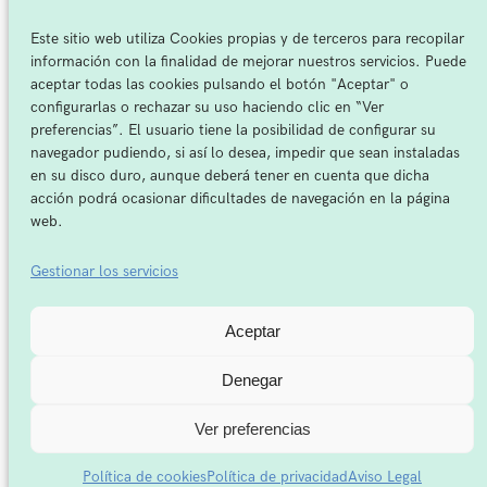
Contacto
Este sitio web utiliza Cookies propias y de terceros para recopilar
información con la finalidad de mejorar nuestros servicios. Puede
Recursos para pacientes
Noticias
aceptar todas las cookies pulsando el botón "Aceptar" o
configurarlas o rechazar su uso haciendo clic en “Ver
Webinars
Involúcrate
preferencias”. El usuario tiene la posibilidad de configurar su
Café con ATUVIBI
navegador pudiendo, si así lo desea, impedir que sean instaladas
Kit del recién diagnosticado
Contacto
en su disco duro, aunque deberá tener en cuenta que dicha
acción podrá ocasionar dificultades de navegación en la página
Newsletter
web.
Mi cuenta
Gestionar los servicios
Aceptar
Buscar
Facebook
Instagram
YouTube
LinkedIn
X
Síguenos en:
Denegar
Aviso Legal
Política de privacidad
Política de cookies
Ver preferencias
Copyright 2026 ATUVIBI | Asociación Tumores de Vías Biliares |
Política de cookies
Política de privacidad
Aviso Legal
Todos los derechos reservados.