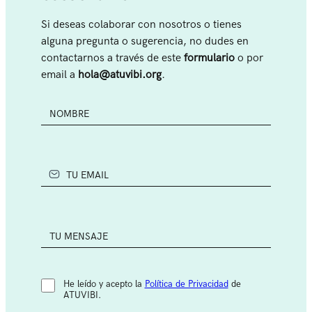
Si deseas colaborar con nosotros o tienes
alguna pregunta o sugerencia, no dudes en
contactarnos a través de este
formulario
o por
email a
hola@atuvibi.org
.
T
u
n
o
T
m
u
b
e
r
m
e
T
a
u
i
m
l
e
He leído y acepto la
Política de Privacidad
de
n
ATUVIBI.
s