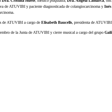
a
Dra. Cristina Huete
, médico psiquiatra;
Dra. Angela Lamarca
, on
ectiva de ATUVIBI y paciente diagnosticada de colangiocarcinoma y
Inés
arcinoma.
tos de ATUVIBI a cargo de
Elisabeth Baucells
, presidenta de ATUVIBI
iembro de la Junta de ATUVIBI y cierre musical a cargo del grupo
Gali