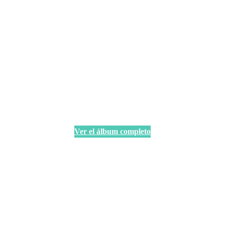
Ver el álbum completo
Fotos: Laura Álvarez Navarrete