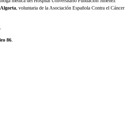
cóloga médica del Hospital Universitario Fundación Jiménez
 Algorta
, voluntaria de la Asociación Española Contra el Cáncer
.
leo 86
.