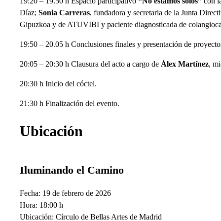
19:20 – 19.50 h Espacio participativo
“No estamos solos”
con l
Díaz;
Sonia Carreras
, fundadora y secretaria de la Junta Dir
Gipuzkoa y de ATUVIBI y paciente diagnosticada de colangioc
19:50 – 20.05 h Conclusiones finales y presentación de proyec
20:05 – 20:30 h Clausura del acto a cargo de
Álex Martínez
, m
20:30 h Inicio del cóctel.
21:30 h Finalización del evento.
Ubicación
Iluminando el Camino
Fecha: 19 de febrero de 2026
Hora: 18:00 h
Ubicación: Círculo de Bellas Artes de Madrid