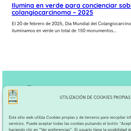
Ilumina en verde para concienciar sob
colangiocarcinoma – 2025
El 20 de febrero de 2025, Día Mundial del Colangiocarci
iluminamos en verde un total de 150 monumentos…
Qué es el cáncer de vía biliar
UTILIZACIÓN DE COOKIES PROPIAS
Causas
Síntomas y factores de riesgo
Asociación
Tipos
Tumores de Vías
Diagnóstico
Este sitio web utiliza Cookies propias y de terceros para recopilar i
Estadios
Biliares
servicios. Puede aceptar todas las cookies pulsando el botón "Acept
Opciones de tratamiento
haciendo clic en “Ver preferencias”. El usuario tiene la posibilidad 